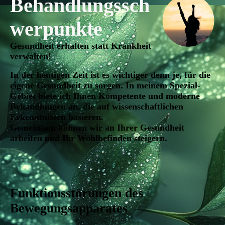
Behandlungssch
werpunkte
Gesundheit erhalten statt Krankheit
verwalten!
In der heutigen Zeit ist es wichtiger denn je, für die
eigene Gesundheit zu sorgen. In meinem Spezial-
Gebiet biete ich Ihnen Kompetente und moderne
Behandlungen an, die auf wissenschaftlichen
Erkenntnissen basieren.
Gemeinsam können wir an Ihrer Gesundheit
arbeiten und Ihr Wohlbefinden steigern.
Funktionsstörungen des
Bewegungsapparates