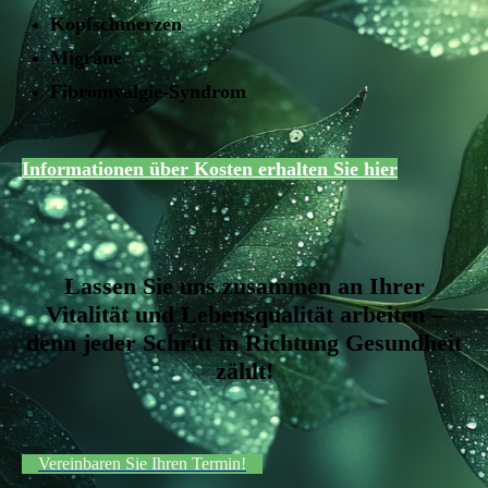
Kopfschmerzen
Migräne
Fibromyalgie-Syndrom
Informationen über Kosten erhalten Sie hier
Lassen Sie uns zusammen an Ihrer
Vitalität und Lebensqualität arbeiten –
denn jeder Schritt in Richtung Gesundheit
zählt!
Vereinbaren Sie Ihren Termin!