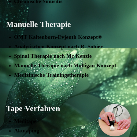
Chronische Sinusitis
Manuelle Therapie
OMT Kaltenborn-Evjenth Konzept®
Analytischen Konzept nach R. Sohier
Spinal Therapie nach Mc Kenzie
Manuelle Therapie nach Mulligan Konzept
Medizinische Trainingstherapie
Tape Verfahren
Meditape
Akutaping