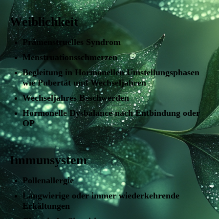
Weiblichkeit
Prämenstruelles Syndrom
Menstruationsschmerzen
Begleitung in Hormonellen Umstellungsphasen
wie Pubertät und Wechseljahren
Wechseljahres Beschwerden
Hormonelle Dysbalance nach Entbindung oder
OP
Immunsystem
Pollenallergie
Langwierige oder immer wiederkehrende
Erkältungen