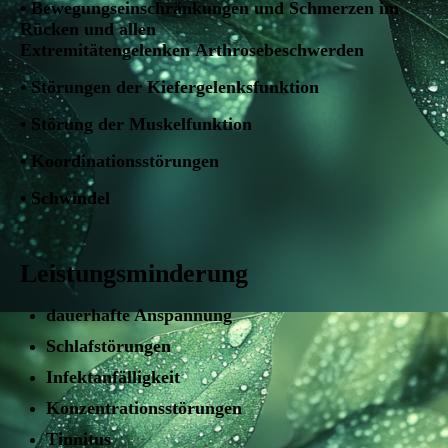
• Bewegungseinschränkungen und Schmerzen im
Rücken und allen
Extremitätengelenken
Arthrosebeschwerden
• Störungen der Kiefergelenksfunktion
• Störung der Muskelfunktion
•
Koordinationsstörungen
•
Schwindel
Leistungsminderung
dauerhafte Anspannung
Schlafstörungen
Infektanfälligkeit
Konzentrationsstörungen
Tinnitus