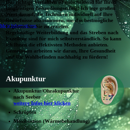
Das richtige Verfahren ist entscheidend für Ihren
und zu optimieren.
langfristigen Behandlungserfolg! Ich lege großen
Ablehnen
Wert darauf, die Techniken individuell auf Ihre
Alle akzeptieren
Bedürfnisse abzustimmen, um das bestmögliche
Speichern
Mehr Informationen
Ergebnis für Sie zu erzielen.
Regelmäßige Weiterbildung und das Streben nach
Exzellenz sind für mich selbstverständlich. So kann
ich Ihnen die effektivsten Methoden anbieten.
Gemeinsam arbeiten wir daran, Ihre Gesundheit
und Ihr Wohlbefinden nachhaltig zu fördern!
Akupunktur
Akupunktur/Ohrakupunktur
nach Seeber
weitere Infos hier klicken
Schröpfen
Moxibustion (Wärmebehandlung)